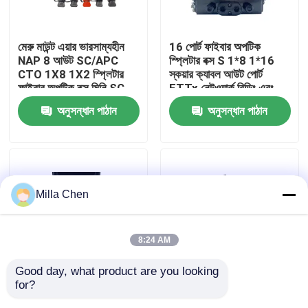
কারখানা ভ্রমণ
মেরু মাউন্ট এয়ার ভারসাম্যহীন
16 পোর্ট ফাইবার অপটিক
NAP 8 আউট SC/APC
স্প্লিটার বক্স S 1*8 1*16
CTO 1X8 1X2 স্প্লিটার
স্কয়ার ক্যাবল আউট পোর্ট
মান নিয়ন্ত্রণ
ফাইবার অপটিক বক্স মিনি SC
FTTx নেটওয়ার্ক বিল্ডিং এবং
পরিচালনার জন্য
অনুসন্ধান পাঠান
অনুসন্ধান পাঠান
যোগাযোগ করুন
খবর
Milla Chen
মামলা
8:24 AM
উদ্ধৃতির জন্য আবেদন
Good day, what product are you looking 
for?
আউটডোর এনএপি এফটিটিএইচ
আউটডোর অপটিক্যাল স্প্লিটার
ফাইবার অপটিক অবসান বক্স
ক্যাজা ডি ডিস্ট্রিবিউশন ডি 16,
বক্স 3in 16out সঙ্গে LGX