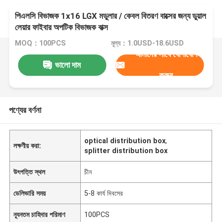
পিএলসি বিভাজক 1x16 LGX মডুলার / কেবল বিতরণ বাক্সের জন্য ডুয়াল
লেয়ার ফাইবার অপটিক বিভাজক বাক্স
MOQ：100PCS
মূল্য：1.0USD-18.6USD
আমাদের সাথে যোগাযোগ
ভালো দাম
করুন
পণ্যের বর্ণনা
optical distribution box
,
লক্ষণীয় করা:
splitter distribution box
উৎপত্তি স্থল
চীন
ডেলিভারি সময়
5-8 কার্য দিবসের
ন্যূনতম চাহিদার পরিমাণ
100PCS