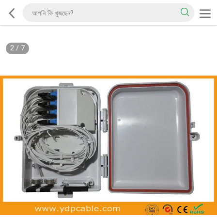
2
/
7