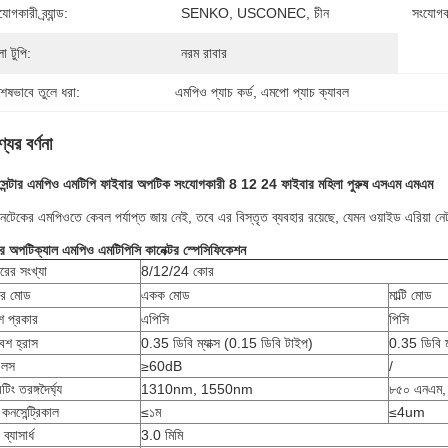
োগকারী ব্র্যান্ড:
SENKO, USCONEC, চীন
সংযোগকার
লো টুপি:
নরম রাবার
শেষভাবে তুলে ধরা:
এমপিও প্যাচ কর্ড
, 
এমপো প্যাচ ক্যাবল
যের বর্ণনা
সেন্টার এমপিও এমটিপি ফাইবার অপটিক সংযোগকারী 8 12 24 ফাইবার মহিলা পুরুষ এসএম এমএম
নটেকের এমপিওতে কেবল পর্যাপ্ত জায় নেই, তবে এর বিস্তৃত ব্যবহার রয়েছে, যেমন ওয়াইড এরিয়া নেটও
র অপটিক্যাল এমপিও এমটিপিসি কানেক্টর স্পেসিফিকেশন
রের সংখ্যা
8/12/24 কোর
ার মোড
একক মোড
মাল্টি মোড
শ প্রকার
এপিসি
পিসি
বেশ হ্রাস
0.35 ডিবি ম্যাক্স (0.15 ডিবি টাইপ)
0.35 ডিবি ম
ন লস
≥60dB
/
িং তরঙ্গদৈর্ঘ্য
1310nm, 1550nm
৮৫০ এনএম,
ল কনসেন্ট্রিকাল
≤১ম
≤4um
ব্যাসার্ধ
3.0 মিমি