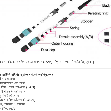
ক্যাপ, বাইরের হাউজিং, ফেরুল সমাবেশ ((A/B), স্প্রিং, স্টপার, রিভেটিং রিং, ব্ল্যাক বুট
 এমটিপি ফাইবার ক্যাবল সমাবেশ অ্যাপ্লিকেশন
ীক্ষার সরঞ্জাম
েলিযোগাযোগ নেটওয়ার্ক
্থানীয় এলাকা নেটওয়ার্ক (LAN)
টা প্রসেসিং নেটওয়ার্ক
্রিমিস ইনস্টলেশন
য়াইড এরিয়া নেটওয়ার্ক (WAN)
িল্প, চিকিৎসা ও সামরিক
িএটিভি, মেট্রো