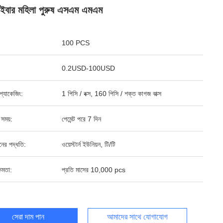
ইবার মহিলা পুরুষ এসএম এমএম
100 PCS
0.2USD-100USD
্ড প্যাকেজিং:
1 পিসি / বক্স, 160 পিসি / শক্ত কাগজ বাক্স
 সময়:
পেমেন্ট পরে 7 দিন
ানের পদ্ধতি:
ওয়েস্টার্ন ইউনিয়ন, টি/টি
ষমতা:
প্রতি মাসের 10,000 pcs
সেরা দাম পান
আমাদের সাথে যোগাযোগ