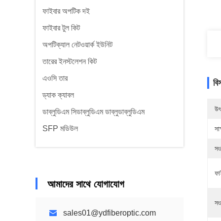
ফাইবার অপটিক দই
ফাইবার টুল কিট
অপটিক্যাল নেটওয়ার্ক ইউনিট
তারের ইনস্টলেশন কিট
এওসি তার
বি
ড্যাক ক্যাবল
উৎ
ডাব্লুডিএম সিডাব্লুডিএম ডাব্লুডাব্লুডিএম
SFP মডিউল
সাক
সং
ফা
আমাদের সাথে যোগাযোগ
সং
sales01@ydfiberoptic.com