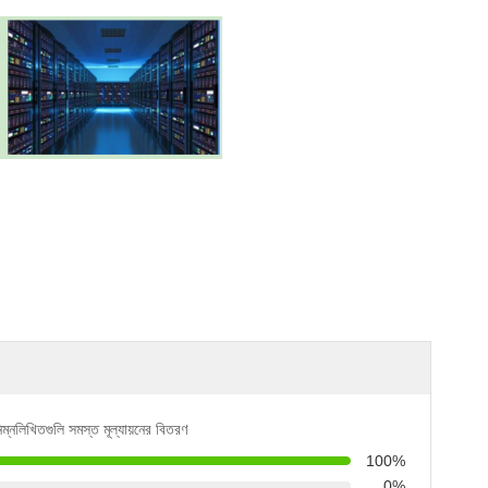
িম্নলিখিতগুলি সমস্ত মূল্যায়নের বিতরণ
100%
0%