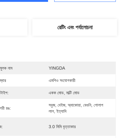
রেটিং এবং পর্যালোচনা
মুলক নাম
YINGDA
্বার
এমপিও সংযোগকারী
 টাইপ:
একক মোড, মাল্টি মোড
সবুজ, বেইজ, অ্যাকোয়া, বেগুনি, গোলাপ 
ারী রঙ:
লাল, ইত্যাদি
জ:
3.0 মিমি বৃত্তাকার