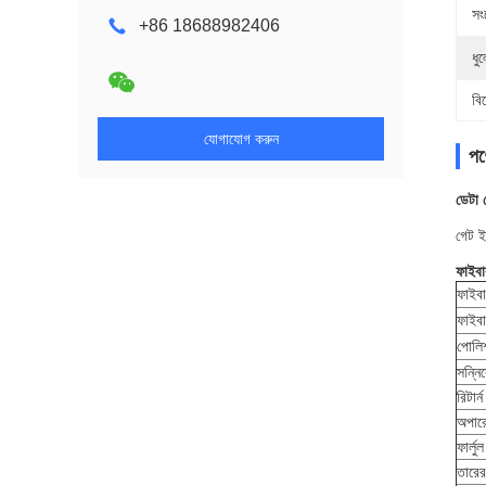
সংয
+86 18688982406
ধু
বি
যোগাযোগ করুন
পণ্
ডেটা 
গেট ই
ফাইবা
ফাইবা
ফাইব
পোলি
সন্নি
রিটার্
অপারেট
ফার্লু
তারের 