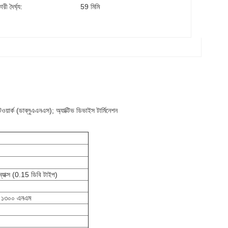
ী দৈর্ঘ্য:
59 মিমি
য়ার্ক (ডাব্লুএএনএস); অ্যাক্টিভ ডিভাইস টার্মিনেশন
্যাক্স (0.15 ডিবি টাইপ)
 ১৩০০ এনএম