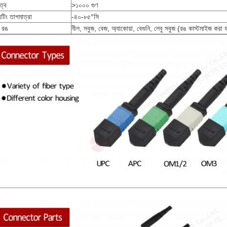
িত্ব
>১০০০ গুণ
টিং তাপমাত্রা
-৪০-৮৫°সি
র রঙ
নীল, সবুজ, বেজ, অ্যাকোয়া, বেগুনি, লেবু সবুজ (রঙ কাস্টমাইজ করা য