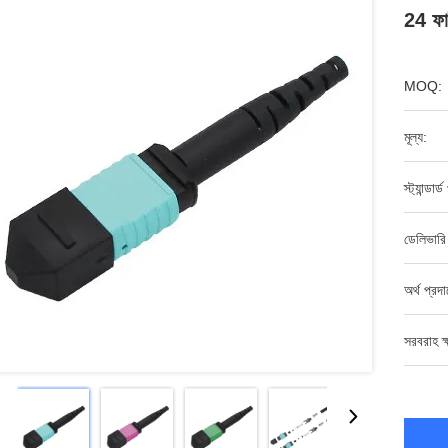
24 ফা
MOQ:
মূল্য:
স্ট্যান্ডার
ডেলিভারি
অর্থ প্রদ
সরবরাহ ক্