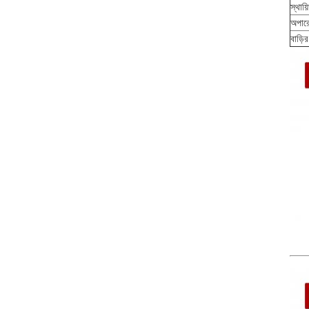
স্থায়
অপারে
বাড়ি