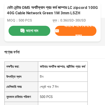
ডেটা সেন্টার OM5 অপটিক্যাল প্যাচ কর্ড জাম্পার LC zipcord 100G
40G Cable Network Green 1M 3mm LSZH
MOQ：500 PCS
মূল্য：0.36USD-30USD
আমাদের সাথে যোগাযোগ
ভালো দাম
করুন
পণ্যের বর্ণনা
লক্ষণীয় করা:
ফাইবার অপটিক জাম্পার
,
মাল্টিমিড প্যাচ কর্ড
উৎপত্তি স্থল
চীন
ডেলিভারি সময়
পেমেন্ট পরে 7 দিন
ন্যূনতম চাহিদার পরিমাণ
500 PCS