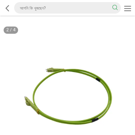
2
/
4