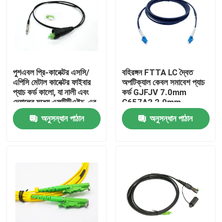
পুশএবল প্রি-কানেক্টর এসসি/
বহিরঙ্গন FTTA LC দ্বৈত
এপিসি মেটাল কানেক্টর ফাইবার
অপটিক্যাল কেবল সমাবেশ প্যাচ
প্যাচ কর্ড কালো, যা নালী এবং
কর্ড GJFJV 7.0mm
দেয়ালের মধ্যে এফটিটিএইচ-এর
G657A2 2.0mm
জন্য ব্যবহৃত হয়
অনুসন্ধান পাঠান
অনুসন্ধান পাঠান
বাড়ি
পণ্য
আমাদের সম্পর্কে