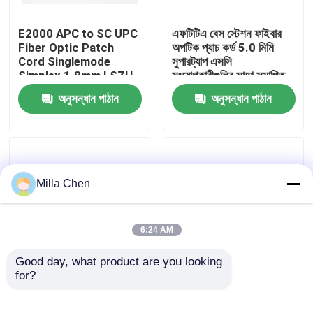
E2000 APC to SC UPC
এফটিটিএ বেস স্টেশন ফাইবার
কারখানা ভ্রমণ
Fiber Optic Patch
অপটিক প্যাচ কর্ড 5.0 মিমি
Cord Singlemode
সুপারট্যাপ এসসি
Simplex 1.8mm LSZH
সংযোগকারীগুলির সাথে সমাপ্তি
মান নিয়ন্ত্রণ
Riser Cable
ated
অনুসন্ধান পাঠান
অনুসন্ধান পাঠান
যোগাযোগ করুন
খবর
Milla Chen
মামলা
6:24 AM
উদ্ধৃতির জন্য আবেদন
Good day, what product are you looking 
for?
LC / APC Fiber Optic
High flexibility APC LC
Patch Cord MT-RJ to
- LC Fiber Optic Patch
ফাইবার অপটিক অবসান বক্স
SC Singlmode Duplex
Cord 40M For