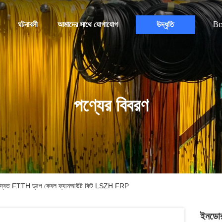
ঘটনাবলী
আমাদের সাথে যোগাযোগ
উদ্ধৃতি
Be
পণ্যের বিবরণ
সি দ্বৈত FTTH ড্রপ কেবল ফ্যানআউট কিট LSZH FRP
ইনডোর