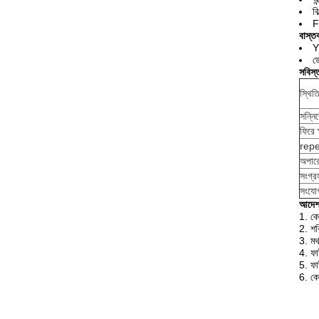
বি
F
বাস্তব
Y
ডে
সবিস্
স্থিত
সন্নি
ফিরে 
repe
অপারে
সংগ্র
সংযো
আদেশ
1. কে
2. শক
3. ম
4. ফা
5. ফ
6. কে