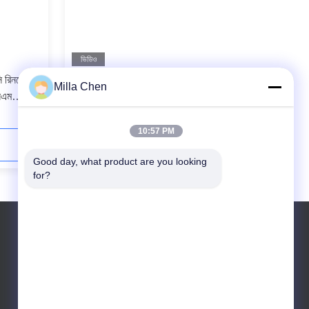
ভিডিও
সি রিনফোর্সড
এনএসএন বুট ডুপ্লেক্স এলসি প্যাচ কর্ড ব্ল্যাক ফর
Milla Chen
সএম
আউটডোর ক্যাবল সলিউশন
ব্ল্যাকের
10:57 PM
যোগাযোগ করুন
Good day, what product are you looking 
for?