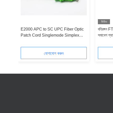
ভিডিও
র্ড
E2000 APC to SC UPC Fiber Optic
বহিরঙ্গন 
সাথে
Patch Cord Singlemode Simplex
সমাবেশ প
1.8mm LSZH Riser Cable
2.0mm
যোগাযোগ করুন