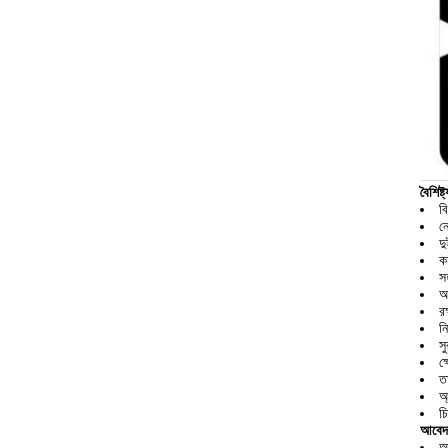
বৈশিষ্ট্
ব
নে
দ
কর
স
অ
রক
ন
সু
ক
ত
অ
চ
আবেদ
অ