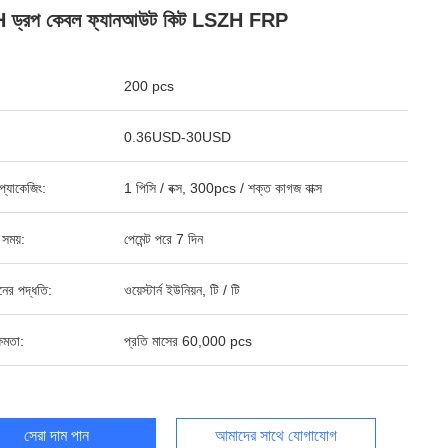
 ড্রপ কেবল ফ্যানআউট কিট LSZH FRP
200 pcs
0.36USD-30USD
্ড প্যাকেজিং:
1 পিসি / বক্স, 300pcs / শক্ত কাগজ বাক্স
 সময়:
পেমেন্ট পরে 7 দিন
ানের পদ্ধতি:
ওয়েস্টার্ন ইউনিয়ন, টি / টি
ষমতা:
প্রতি মাসের 60,000 pcs
সেরা দাম পান
আমাদের সাথে যোগাযোগ