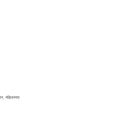
খাপ, পরিবেশগত