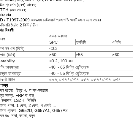
ল্ডিং প্রবর্তন (ড্রপ) তারের;
TTH অন্দর তারের;
ায়ন মান
D / T1997-2009 অ্যাক্সেস নেটওয়ার্ক প্রজাপতি অপটিক্যাল ড্রপ তারের
লিভারি দৈর্ঘ্য: 2 কিমি / রীল
তার বিবরণী
একক অবস্থা
িমাপ
SPC
ইউপিসি
এপিসি
বেশ লস এস (ডিবি)
<0.3
ক্ষতি (ডিবি)
≥50
≥55
≥60
atability
≤0.2, 100 বার
টিং তাপমাত্রা
-40 ~ 85 ডিগ্রি সেন্টিগ্রেড
হস্থল তাপমাত্রা
-40 ~ 85 ডিগ্রি সেন্টিগ্রেড
গকারী টাইপ
এসসি, এসসি / এপিসি, এফসি, এফসি / এপিসি, এলসি
 তথ্য
বল ধরনের: চিত্র -8 বা স্ব-সহায়তা
্তি সদস্য: FRP বা ধাতু
থ উপাদান: LSZH, পিভিসি
ইবার গণনা: 1 কোর, 2 কোর, 4 কোরি ...
াইবার প্রকার: G652D, G657A1, G657A2
বল রঙ: সাদা, কালো, হলুদ