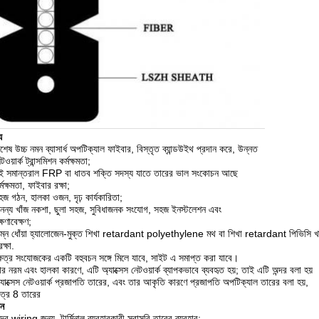
য
িশেষ উচ্চ নমন ব্যাসার্ধ অপটিক্যাল ফাইবার, বিস্তৃত ব্যান্ডউইথ প্রদান করে, উন্নত
টওয়ার্ক ট্রান্সমিশন কর্মক্ষমতা;
ুই সমান্তরাল FRP বা ধাতব শক্তি সদস্য যাতে তারের ভাল সংকোচন আছে
্মক্ষমতা, ফাইবার রক্ষা;
হজ গঠন, হালকা ওজন, দৃঢ় কার্যকারিতা;
নন্য খাঁজ নকশা, ছুলা সহজ, সুবিধাজনক সংযোগ, সহজ ইনস্টলেশন এবং
্ষণাবেক্ষণ;
িম্ন ধোঁয়া হ্যালোজেন-মুক্ত শিখা retardant polyethylene মথ বা শিখা retardant পিভিসি 
রক্ষা.
্ষেত্র সংযোজকের একটি বহুবচন সঙ্গে মিলে যাবে, সাইট এ সমাপ্ত করা যাবে।
ার নরম এবং হালকা কারণে, এটি অ্যাক্সেস নেটওয়ার্ক ব্যাপকভাবে ব্যবহৃত হয়; তাই এটি অন্দর বলা হয়
্যাক্সেস নেটওয়ার্ক প্রজাপতি তারের, এবং তার আকৃতি কারণে প্রজাপতি অপটিক্যাল তারের বলা হয়,
িত্র 8 তারের
ন
ন্দর wiring জন্য, টার্মিনাল ব্যবহারকারী সরাসরি তারের ব্যবহার;