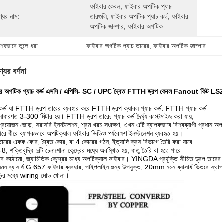
ফাইবার কেবল, ফাইবার অপটিক প্যাচ 
্যের নাম:
তারগুলি, ফাইবার অপটিক প্যাচ কর্ড, ফাইবার 
অপটিক জাম্পার, ফাইবার অপটিক
শেষভাবে তুলে ধরা:
ফাইবার অপটিক প্যাচ তারের
, 
ফাইবার অপটিক জাম্পার
যের বর্ণনা
ার অপটিক প্যাচ কর্ড এসসি / এপিসি- SC / UPC দ্বৈত FTTH ড্রপ কেবল Fanout কিট 
 কর্ড যা FTTH ড্রপ তারের ব্যবহার করে FTTH ড্রপ ক্যাবল প্যাচ কর্ড, FTTH প্যাচ কর্ড
্য সাধারণত 3-300 মিটার হয়। FTTH ড্রপ তারের প্যাচ কর্ড দৈর্ঘ্য কাস্টমাইজ করা যায়,
্রয়োজন জোড়, সরাসরি ইনস্টলেশন, শ্রম খরচ সংরক্ষণ, এখন এটি ব্যাপকভাবে বিশ্বব্যাপী প্রধান অপার
ীরে ধীরে ব্যাপকভাবে অপটিক্যাল ফাইবার ভিডিও পর্যবেক্ষণ ইনস্টলেশন ব্যবহৃত হয়।
তারের একক কোর, দ্বৈত কোর, বা 4 কোরের গঠন, ইত্যাদি ক্রস বিভাগে তৈরি করা যাবে
-8, শক্তিবৃদ্ধি দুটি চেনাশোনা কেন্দ্রের মধ্যে অবস্থিত হয়, ধাতু তৈরি বা হতে পারে
ব কাঠামো, জ্যামিতিক কেন্দ্রের মধ্যে অপটিক্যাল ফাইবার। YINGDA প্রযুক্তি সীমিত ড্রপ তারের
মন ব্যাসার্ধ G.657 ফাইবার ব্যবহার, পাইপলাইন জন্য উপযুক্ত, 20mm নমন ব্যাসার্ধ ভিতরে স্থাপ
ড়ির মধ্যে wiring মোড খোলা।