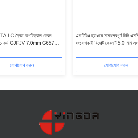
FTTA LC দ্বৈত অপটিক্যাল কেবল
এফটিটিএ হুয়াওয়ে সামঞ্জস্যপূর্ণ মিনি এস
্যাচ কর্ড GJFJV 7.0mm G657A2
সংযোগকারী রিমোট কেবলটি 5.0 মিমি এ
জি.657 এ 2 এলএসজেডএইচ 100 মেটস 
সাথে প্রাক-সমাপ্ত
যোগাযোগ করুন
যোগাযোগ করুন