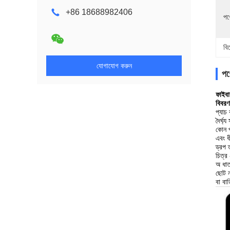
+86 18688982406
পণ
বি
যোগাযোগ করুন
পণ্
ফাইব
বিবরণ
প্যাচ
দৈর্ঘ
কোন প
এবং ধ
ড্রপ 
চিত্র 
অ ধাত
ছোট ন
বা বা