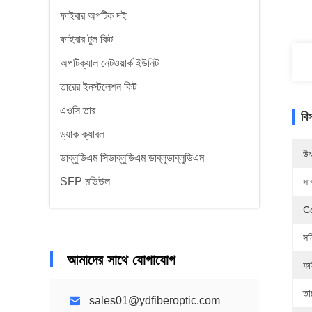
ফাইবার অপটিক দই
ফাইবার টুল কিট
অপটিক্যাল নেটওয়ার্ক ইউনিট
তারের ইনস্টলেশন কিট
এওসি তার
বি
ড্যাক ক্যাবল
উৎ
ডাব্লুডিএম সিডাব্লুডিএম ডাব্লুডাব্লুডিএম
SFP মডিউল
সাক
C
সন
আমাদের সাথে যোগাযোগ
ফা
তা
sales01@ydfiberoptic.com