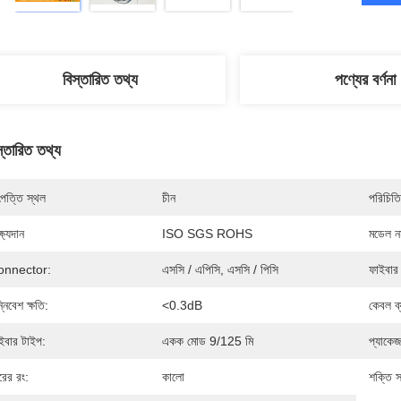
বিস্তারিত তথ্য
পণ্যের বর্ণনা
স্তারিত তথ্য
পত্তি স্থল
চীন
পরিচিতি
্ষ্যদান
ISO SGS ROHS
মডেল নম
onnector:
এসসি / এপিসি, এসসি / পিসি
ফাইবার
্নিবেশ ক্ষতি:
<0.3dB
কেবল ব্
ইবার টাইপ:
একক মোড 9/125 মি
প্যাকেজ
রের রং:
কালো
শক্তি স