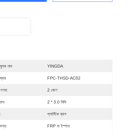
মুলক নাম
YINGDA
্বার
FPC-THSD-AC02
 গণনা:
2 কোণ
যাস:
2 * 3.0 মিমি
:
প্লাস্টিক ব্যাগ
দস্য:
FRP বা ইস্পাত