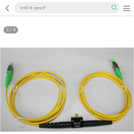
2
/
4