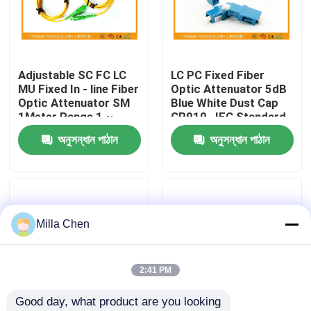
কারখানা ভ্রমণ
Adjustable SC FC LC
LC PC Fixed Fiber
মান নিয়ন্ত্রণ
MU Fixed In - line Fiber
Optic Attenuator 5dB
Optic Attenuator SM
Blue White Dust Cap
1Meter Range 1 ~
GR910 , IEC Standard
যোগাযোগ করুন
40dB
অনুসন্ধান পাঠান
অনুসন্ধান পাঠান
খবর
মামলা
Milla Chen
উদ্ধৃতির জন্য আবেদন
2:41 PM
Good day, what product are you looking 
ফাইবার অপটিক অবসান বক্স