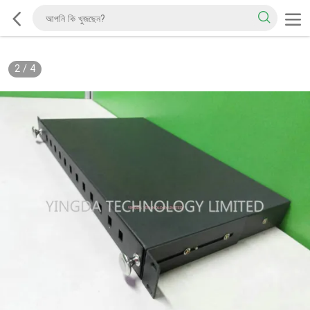
2
/
4