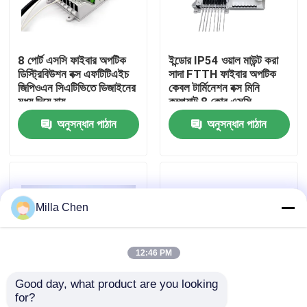
কারখানা ভ্রমণ
8 পোর্ট এসসি ফাইবার অপটিক
ইন্ডোর IP54 ওয়াল মাউন্ট করা
ডিস্ট্রিবিউশন বক্স এফটিটিএইচ
সাদা FTTH ফাইবার অপটিক
মান নিয়ন্ত্রণ
জিপিওএন সিএটিভিতে ডিজাইনের
কেবল টার্মিনেশন বক্স মিনি
মধ্য দিয়ে যায়
কম্প্যাক্ট 8 কোর এসসি
অ্যাডাপ্টার
অনুসন্ধান পাঠান
অনুসন্ধান পাঠান
যোগাযোগ করুন
খবর
Milla Chen
মামলা
12:46 PM
উদ্ধৃতির জন্য আবেদন
Good day, what product are you looking 
for?
ফাইবার অপটিক অবসান বক্স
12 স্কোর এসসি 1 এক্স 8
এসসি সিম্প্লেক্স এলসি ডুপ্লেক্স