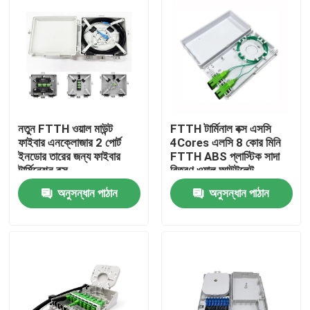
নতুন FTTH ওয়াল মাউন্ট
FTTH টার্মিনাল বক্স এসসি
ফাইবার এনক্লোজার 2 পোর্ট
4Cores এলসি 8 কোর মিনি
ইনডোর তারের জন্য ফাইবার
FTTH ABS প্লাস্টিক সাদা
টার্মিনেশন বক্স
বিতরণ ওয়াল আউটলেট
ফেসপ্লেট
অনুসন্ধান পাঠান
অনুসন্ধান পাঠান
বাড়ি
পণ্য
আমাদের সম্পর্কে