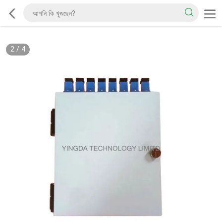
2
/
4