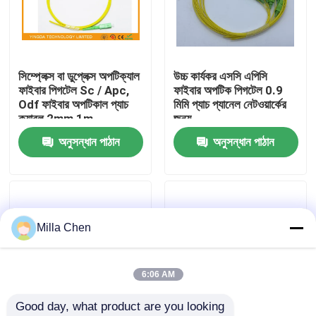
কারখানা ভ্রমণ
সিম্প্লেক্স বা ডুপ্লেক্স অপটিক্যাল
উচ্চ কার্যকর এসসি এপিসি
মান নিয়ন্ত্রণ
ফাইবার পিগটেল Sc / Apc,
ফাইবার অপটিক পিগটেল 0.9
Odf ফাইবার অপটিকাল প্যাচ
মিমি প্যাচ প্যানেল নেটওয়ার্কের
ক্যাবল 2mm 1m
জন্য
যোগাযোগ করুন
অনুসন্ধান পাঠান
অনুসন্ধান পাঠান
খবর
মামলা
Milla Chen
উদ্ধৃতির জন্য আবেদন
6:06 AM
Good day, what product are you looking 
ফাইবার অপটিক অবসান বক্স