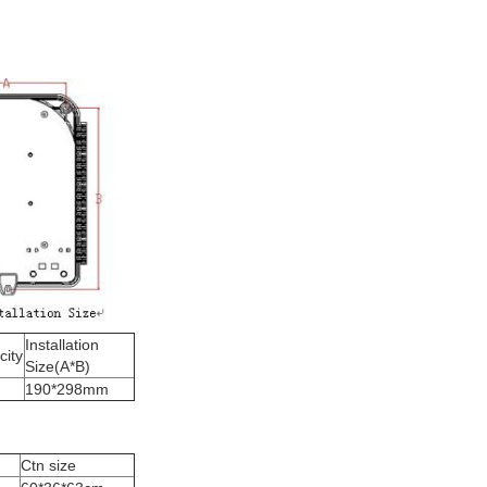
Installation
ity
Size(A*B)
190*298mm
Ctn size