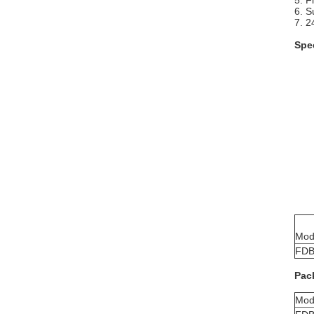
5. F
6. S
7. 2
Spec
Mod
FDB
Pac
Mod