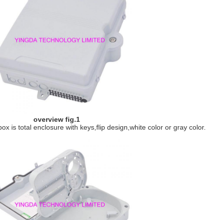
overview fig.1
box is total enclosure with keys,flip design,white color or gray color.