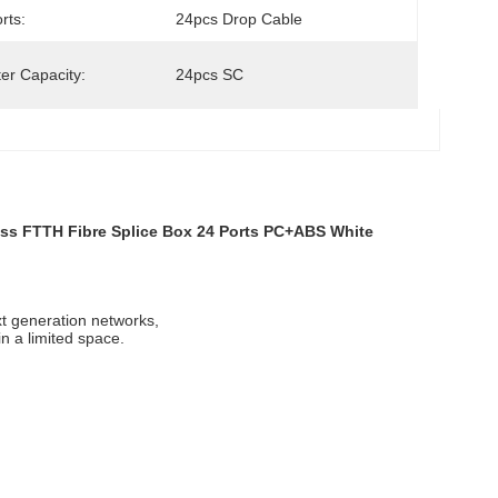
rts:
24pcs Drop Cable
er Capacity:
24pcs SC
ess FTTH Fibre Splice Box 24 Ports PC+ABS White
xt generation networks,
 a limited space.