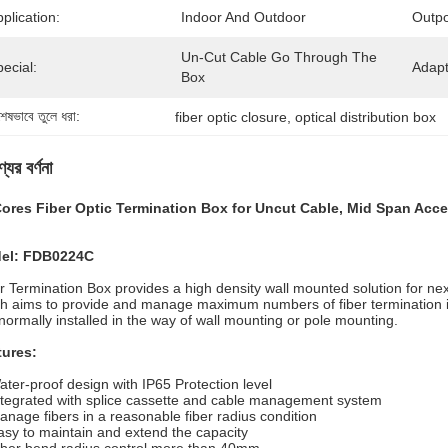
plication:
Indoor And Outdoor
Outpo
Un-Cut Cable Go Through The 
ecial:
Adapt
Box
শেষভাবে তুলে ধরা:
fiber optic closure
, 
optical distribution box
যের বর্ণনা
Cores Fiber Optic Termination Box for Uncut Cable, Mid Span Acc
el: FDB0224C
r Termination Box provides a high density wall mounted solution for ne
h aims to provide and manage maximum numbers of fiber termination in
s normally installed in the way of wall mounting or pole mounting.
tures:
ater-proof design with IP65 Protection level
ntegrated with splice cassette and cable management system
anage fibers in a reasonable fiber radius condition
asy to maintain and extend the capacity