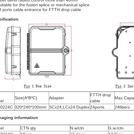
iber bend radius control more than 40mm
uitable for the fusion splice or mechanical splice
4 ports cable entrance for FTTH drop cable
ification
FTTH drop
Size(A*B*C)
Adapter
Max Capac
el
cable
0224C
320*240*100mm
SCx24;LCx24 Duplex
24ports
24fibers
kaging information
el
CTN qty
N.w/ctn
G.w./ctn