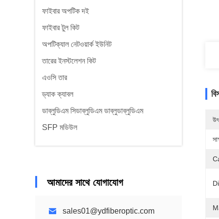
ফাইবার অপটিক দই
ফাইবার টুল কিট
অপটিক্যাল নেটওয়ার্ক ইউনিট
তারের ইনস্টলেশন কিট
এওসি তার
বি
ড্যাক ক্যাবল
ডাব্লুডিএম সিডাব্লুডিএম ডাব্লুডাব্লুডিএম
উৎ
SFP মডিউল
সাক
C
আমাদের সাথে যোগাযোগ
D
Ma
sales01@ydfiberoptic.com