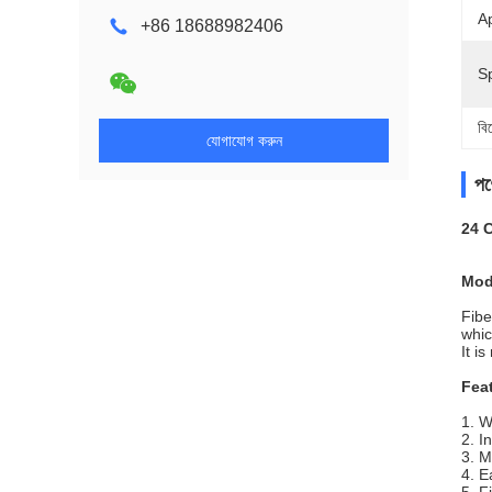
Ap
+86 18688982406
Sp
বি
যোগাযোগ করুন
পণ্
24 
Mod
Fibe
whic
It i
Fea
1. W
2. I
3. M
4. E