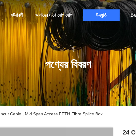
ঘটনাবলী
আমাদের সাথে যোগাযোগ
উদ্ধৃতি
Be
পণ্যের বিবরণ
 Uncut Cable , Mid Span Access FTTH Fibre Splice Box
24 C