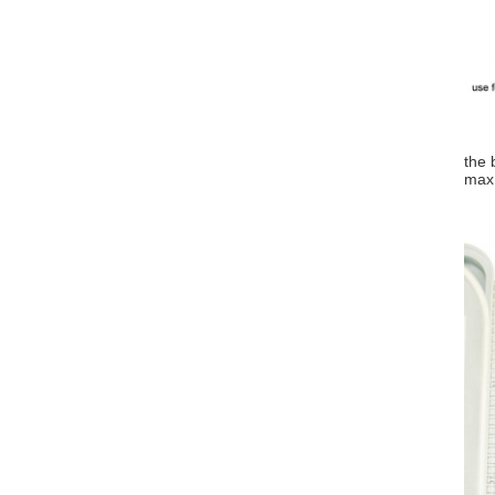
in
the 
max.