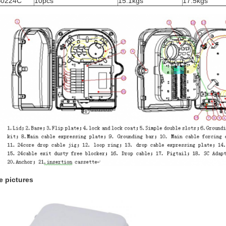
0224C
10pcs
15.1kgs
17.5kgs
e pictures