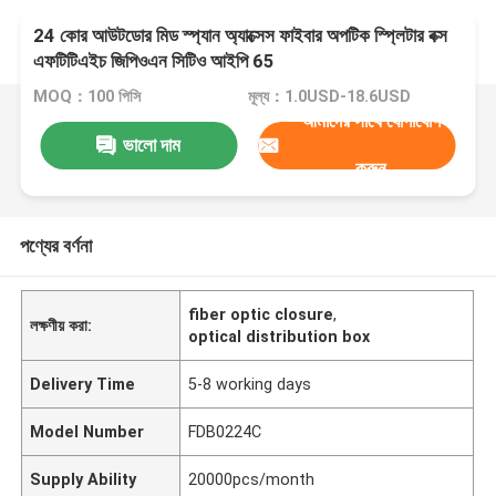
24 কোর আউটডোর মিড স্প্যান অ্যাক্সেস ফাইবার অপটিক স্প্লিটার বক্স
এফটিটিএইচ জিপিওএন সিটিও আইপি 65
MOQ：100 পিসি
মূল্য：1.0USD-18.6USD
আমাদের সাথে যোগাযোগ
ভালো দাম
করুন
পণ্যের বর্ণনা
fiber optic closure
,
লক্ষণীয় করা:
optical distribution box
Delivery Time
5-8 working days
Model Number
FDB0224C
Supply Ability
20000pcs/month