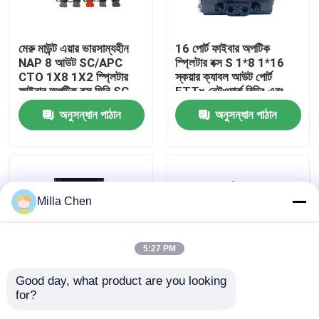
কারখানা ভ্রমণ
মেরু মাউন্ট এয়ার ভারসাম্যহীন
16 পোর্ট ফাইবার অপটিক
NAP 8 আউট SC/APC
স্প্লিটার বক্স S 1*8 1*16
CTO 1X8 1X2 স্প্লিটার
স্কয়ার ক্যাবল আউট পোর্ট
মান নিয়ন্ত্রণ
ফাইবার অপটিক বক্স মিনি SC
FTTx নেটওয়ার্ক বিল্ডিং এবং
পরিচালনার জন্য
অনুসন্ধান পাঠান
অনুসন্ধান পাঠান
যোগাযোগ করুন
খবর
Milla Chen
মামলা
5:27 PM
উদ্ধৃতির জন্য আবেদন
Good day, what product are you looking 
for?
আউটডোর এনএপি এফটিটিএইচ
আউটডোর অপটিক্যাল স্প্লিটার
ফাইবার অপটিক অবসান বক্স
ক্যাজা ডি ডিস্ট্রিবিউশন ডি 16,
বক্স 3in 16out সঙ্গে LGX