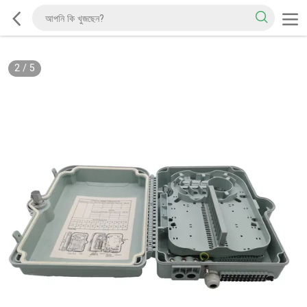
2
/
5