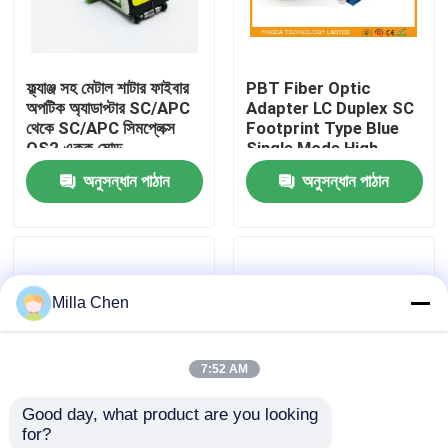
কারখানা ভ্রমণ
ফ্ল্যাঞ্জ সহ মেটাল শাটার ফাইবার
PBT Fiber Optic
অপটিক অ্যাডাপ্টার SC/APC
Adapter LC Duplex SC
মান নিয়ন্ত্রণ
থেকে SC/APC সিমপ্লেক্স
Footprint Type Blue
OS2 একক মোড
Single Mode High
Density
অনুসন্ধান পাঠান
অনুসন্ধান পাঠান
যোগাযোগ করুন
খবর
Milla Chen
মামলা
7:52 AM
উদ্ধৃতির জন্য আবেদন
Good day, what product are you looking 
for?
ফাইবার অপটিক অবসান বক্স
Blue Fiber Test ST /
PBT White Plastic MM