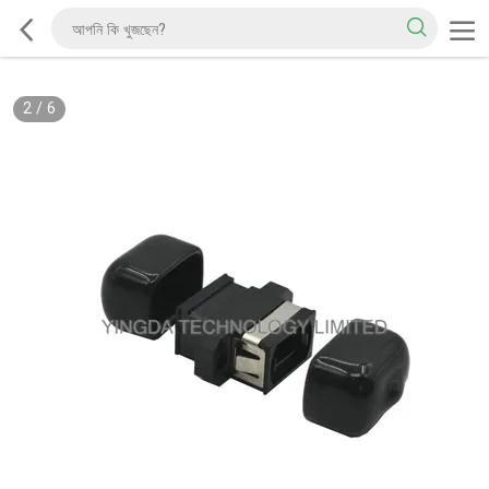
2
/
6