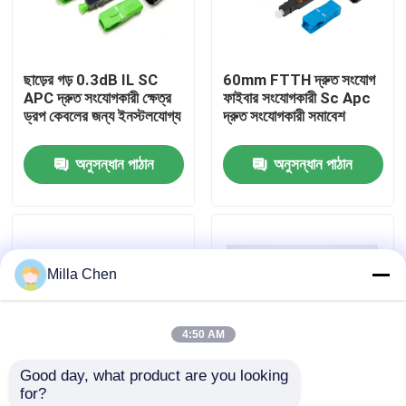
কারখানা ভ্রমণ
ছাড়ের গড় 0.3dB IL SC
60mm FTTH দ্রুত সংযোগ
APC দ্রুত সংযোগকারী ক্ষেত্র
ফাইবার সংযোগকারী Sc Apc
মান নিয়ন্ত্রণ
ড্রপ কেবলের জন্য ইনস্টলযোগ্য
দ্রুত সংযোগকারী সমাবেশ
অনুসন্ধান পাঠান
অনুসন্ধান পাঠান
যোগাযোগ করুন
খবর
Milla Chen
মামলা
4:50 AM
উদ্ধৃতির জন্য আবেদন
Good day, what product are you looking 
for?
ফাইবার অপটিক অবসান বক্স
Single Mode Assembly
FTTH ফাইবার অপটিক ফাস্ট