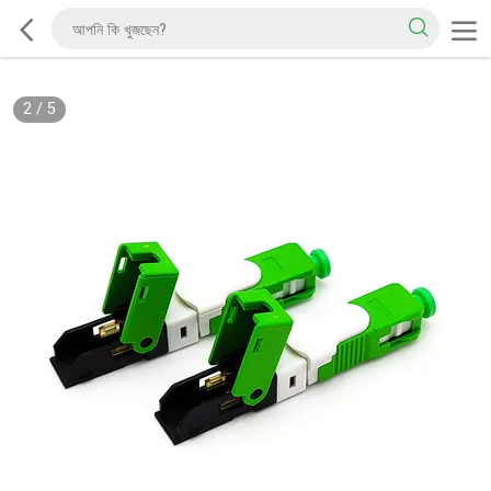
2
/
5