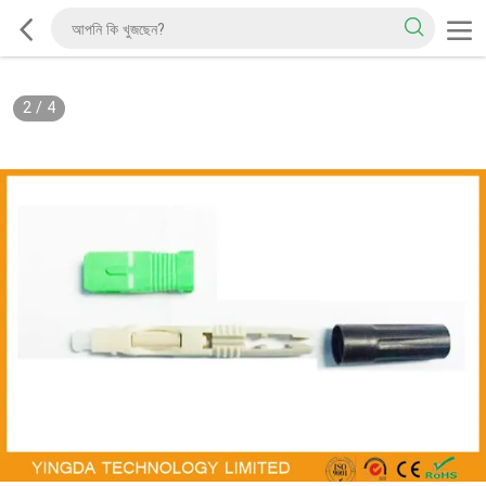
2
/
4