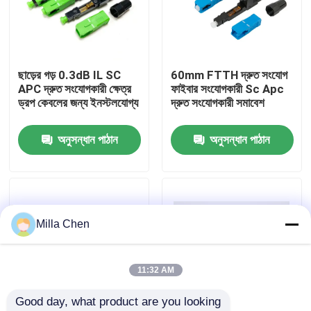
কারখানা ভ্রমণ
ছাড়ের গড় 0.3dB IL SC
60mm FTTH দ্রুত সংযোগ
মান নিয়ন্ত্রণ
APC দ্রুত সংযোগকারী ক্ষেত্র
ফাইবার সংযোগকারী Sc Apc
ড্রপ কেবলের জন্য ইনস্টলযোগ্য
দ্রুত সংযোগকারী সমাবেশ
যোগাযোগ করুন
অনুসন্ধান পাঠান
অনুসন্ধান পাঠান
খবর
মামলা
Milla Chen
উদ্ধৃতির জন্য আবেদন
11:32 AM
Good day, what product are you looking 
ফাইবার অপটিক অবসান বক্স